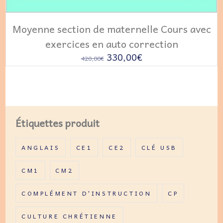
AJOUTER AU PANIER
Moyenne section de maternelle Cours avec
exercices en auto correction
Le
Le
330,00
€
420,00
€
prix
prix
initial
actuel
était :
est :
420,00€.
330,00€.
Étiquettes produit
ANGLAIS
CE1
CE2
CLÉ USB
CM1
CM2
COMPLÉMENT D'INSTRUCTION
CP
CULTURE CHRÉTIENNE