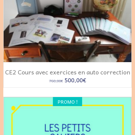
AJOUTER AU PANIER
CE2 Cours avec exercices en auto correction
Le
Le
500,00
€
760,00
€
prix
prix
initial
actuel
PROMO !
était :
est :
760,00€.
500,00€.