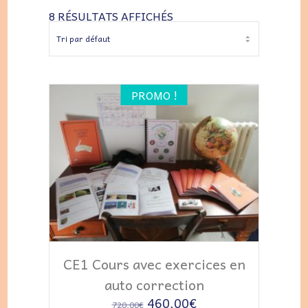
8 RÉSULTATS AFFICHÉS
PROMO !
AJOUTER AU PANIER
CE1 Cours avec exercices en
auto correction
Le
Le
460,00
€
720,00
€