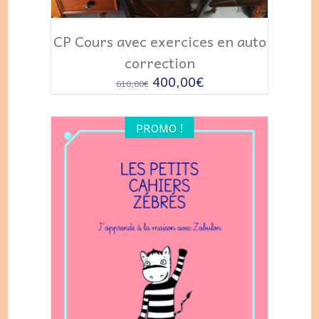
AJOUTER AU PANIER
CP Cours avec exercices en auto
correction
Le
Le
400,00
€
610,00
€
prix
prix
initial
actuel
PROMO !
était :
est :
610,00€.
400,00€.