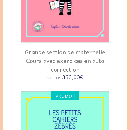
AJOUTER AU PANIER
Grande section de maternelle
Cours avec exercices en auto
correction
Le
Le
360,00
€
520,00
€
prix
prix
initial
actuel
PROMO !
était :
est :
520,00€.
360,00€.