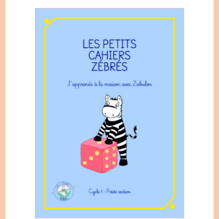
initial
actuel
était :
est :
420,00€.
330,00€.