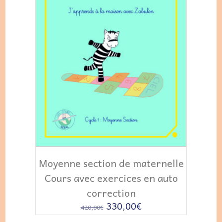
AJOUTER AU PANIER
Moyenne section de maternelle
Cours avec exercices en auto
correction
Le
Le
330,00
€
420,00
€
prix
prix