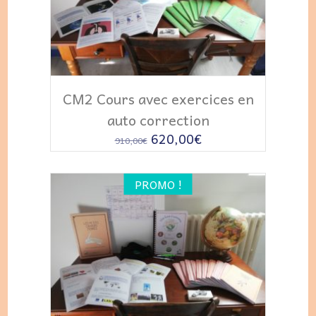
AJOUTER AU PANIER
CM2 Cours avec exercices en
auto correction
Le
Le
620,00
€
910,00
€
prix
prix
initial
actuel
PROMO !
était :
est :
910,00€.
620,00€.