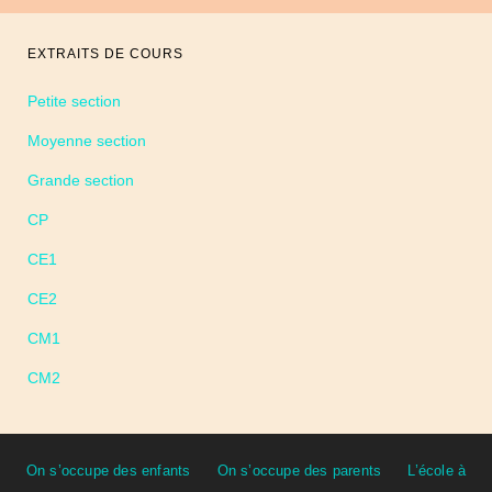
EXTRAITS DE COURS
Petite section
Moyenne section
Grande section
CP
CE1
CE2
CM1
CM2
On s’occupe des enfants
On s’occupe des parents
L’école à