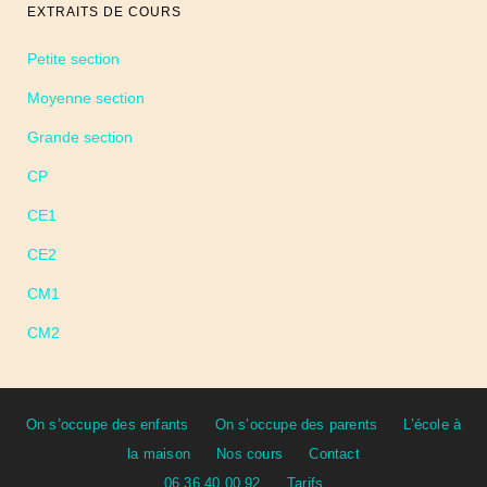
EXTRAITS DE COURS
Petite section
Moyenne section
Grande section
CP
CE1
CE2
CM1
CM2
On s’occupe des enfants
On s’occupe des parents
L’école à
la maison
Nos cours
Contact
06 36 40 00 92
Tarifs