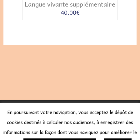
Langue vivante supplémentaire
40,00
€
LES COURS SÉBAL 2023 -
CGV
-
POLITIQUE DE
En poursuivant votre navigation, vous acceptez le dépôt de
CONFIDENTIALITÉ
-
CODEUR SITE WORDPRESS
cookies destinés à calculer nos audiences, à enregistrer des
informations sur la façon dont vous naviguez pour améliorer le
: CYBERFR