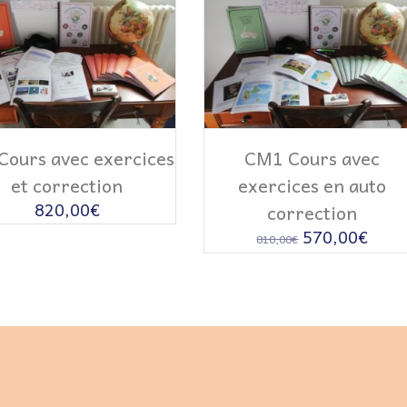
LIRE LA SUITE
AJOUTER AU PANIE
Cours avec exercices
CM1 Cours avec
et correction
exercices en auto
820,00
€
correction
Le
Le
570,00
€
810,00
€
prix
prix
initial
actue
était :
est :
810,00€.
570,