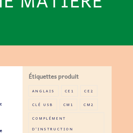
NE MATIÈRE
Étiquettes produit
ANGLAIS
CE1
CE2
c
CLÉ USB
CM1
CM2
COMPLÉMENT
D'INSTRUCTION
e