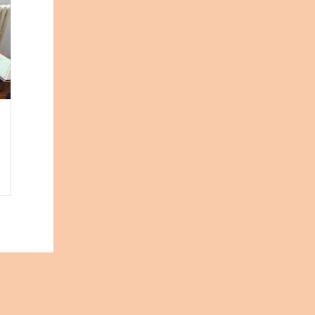
R
l
00€.