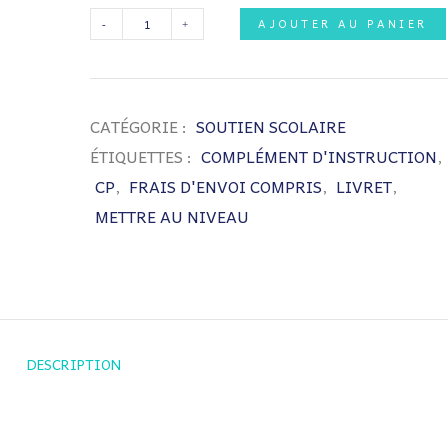
QUANTITÉ
AJOUTER AU PANIER
DE
CP
SOUTIEN
CATÉGORIE :
SOUTIEN SCOLAIRE
SCOLAIRE
ÉTIQUETTES :
COMPLÉMENT D'INSTRUCTION
,
UNE
CP
,
FRAIS D'ENVOI COMPRIS
,
LIVRET
,
MATIÈRE
METTRE AU NIVEAU
DESCRIPTION