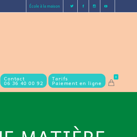
École à la maison
Contact
Tarifs
0
06 36 40 00 92
Paiement en ligne