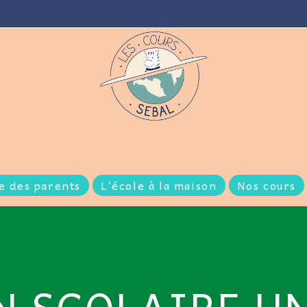
e des parents
L’école à la maison
Nos cours