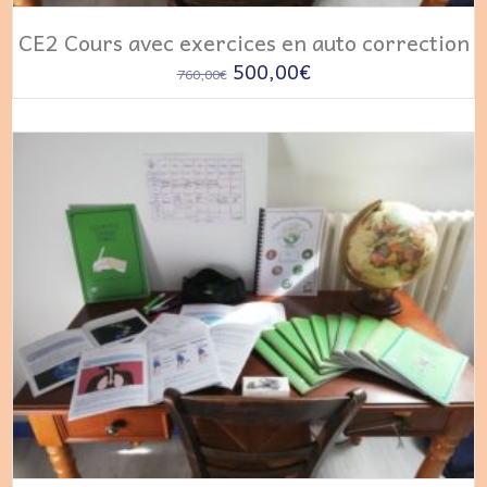
AJOUTER AU PANIER
CE2 Cours avec exercices en auto correction
Le
Le
500,00
€
760,00
€
prix
prix
initial
actuel
était :
est :
760,00€.
500,00€.