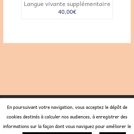
Langue vivante supplémentaire
40,00
€
LES COURS SÉBAL 2023 -
CGV
-
POLITIQUE DE
En poursuivant votre navigation, vous acceptez le dépôt de
CONFIDENTIALITÉ
-
CODEUR SITE WORDPRESS
cookies destinés à calculer nos audiences, à enregistrer des
: CYBERFR
informations sur la façon dont vous naviguez pour améliorer le