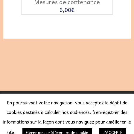
Mesures de contenance
6,00
€
LES COURS SÉBAL 2023 -
CGV
-
POLITIQUE DE
En poursuivant votre navigation, vous acceptez le dépôt de
CONFIDENTIALITÉ
-
CODEUR SITE WORDPRESS
cookies destinés à calculer nos audiences, à enregistrer des
informations sur la façon dont vous naviguez pour améliorer le
: CYBERFR
site.
Gérer mes préférences de cookie
J'ACCEPTE