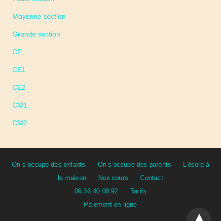
Moyenne section
Grande section
CP
CE1
CE2
CM1
CM2
On s’occupe des enfants
On s’occupe des parents
L’école à
la maison
Nos cours
Contact
06 36 40 00 92
Tarifs
Paiement en ligne